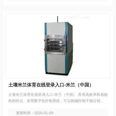
土壤米兰体育在线登录入口-米兰（中国）
土壤米兰体育在线登录入口-米兰（中国） 具有高效率和低能
耗的特点。采用数字化控制系统，可以精确控制干燥过程中的
温度、压力和时间等参数，从而保证干燥的质量和稳定性。
更新时间：2025-01-09