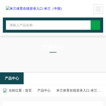
产品中心
PRODUCTS CENTER
产品中心
当前位置：
首页
产品中心
米兰体育在线登录入口-米兰（中国）