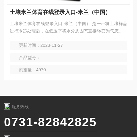
土壤米兰体育在线登录入口-米兰（中国）
土壤米兰体育在线登录入口-米兰（中国） 是一种将土壤样品
进行冷冻处理后，在低压下将水分从固态直接转变为气态的干
燥方法。它可以用于土壤样品中微生物、有机物质等成分的保
更新时间：2023-11-27
存和分析。
产品型号：
浏览量：4970
服务热线
0731-82842825